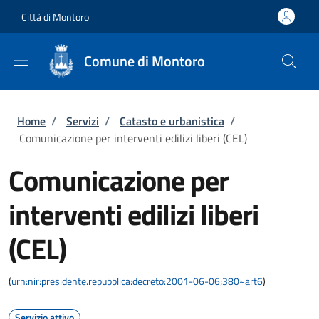
Salta al contenuto principale
Skip to footer content
Città di Montoro
Comune di Montoro
Briciole di pane
Home
/
Servizi
/
Catasto e urbanistica
/
Comunicazione per interventi edilizi liberi (CEL)
Comunicazione per
interventi edilizi liberi
(CEL)
(
urn:nir:presidente.repubblica:decreto:2001-06-06;380~art6
)
Servizio attivo