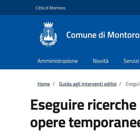
Salta al contenuto principale
Skip to footer content
Città di Montoro
Comune di Montoro
Amministrazione
Novità
Servizi
Briciole di pane
Home
/
Guida agli interventi edilizi
/
Esegui
Eseguire ricerche
opere temporane