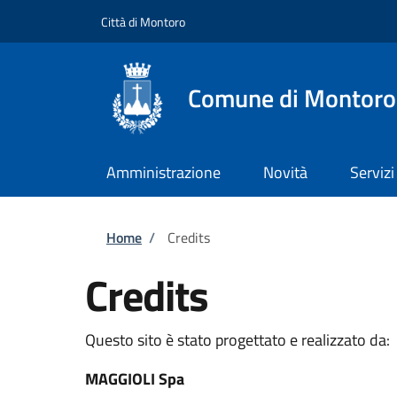
Salta al contenuto principale
Skip to footer content
Città di Montoro
Comune di Montoro
Amministrazione
Novità
Servizi
Briciole di pane
Home
/
Credits
Credits
Questo sito è stato progettato e realizzato da:
MAGGIOLI Spa