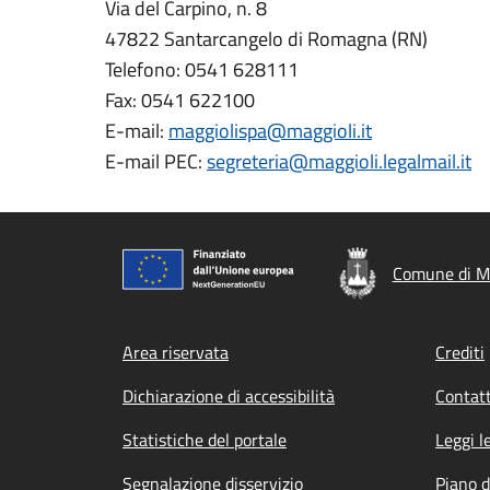
Via del Carpino, n. 8
47822 Santarcangelo di Romagna (RN)
Telefono: 0541 628111
Fax: 0541 622100
E-mail:
maggiolispa@maggioli.it
E-mail PEC:
segreteria@maggioli.legalmail.it
Comune di M
Footer menu
Area riservata
Crediti
Dichiarazione di accessibilità
Contatt
Statistiche del portale
Leggi l
Segnalazione disservizio
Piano d