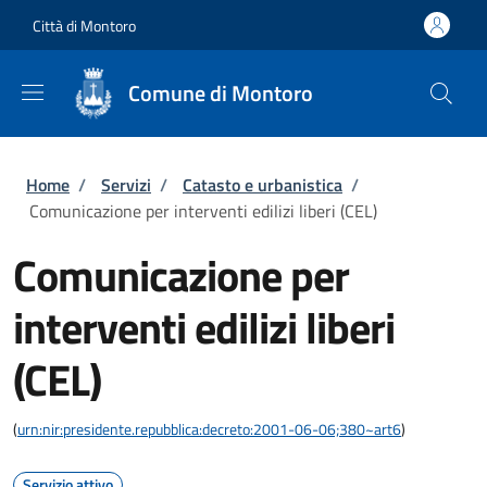
Salta al contenuto principale
Skip to footer content
Città di Montoro
Comune di Montoro
Briciole di pane
Home
/
Servizi
/
Catasto e urbanistica
/
Comunicazione per interventi edilizi liberi (CEL)
Comunicazione per
interventi edilizi liberi
(CEL)
(
urn:nir:presidente.repubblica:decreto:2001-06-06;380~art6
)
Servizio attivo