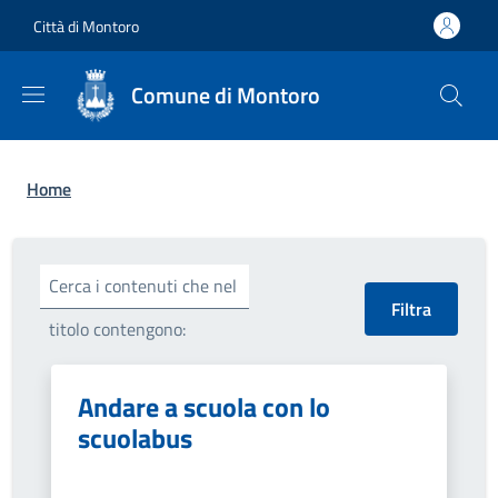
Salta al contenuto principale
Skip to footer content
Città di Montoro
Comune di Montoro
Briciole di pane
Home
Cerca i contenuti che nel
titolo contengono:
Andare a scuola con lo
scuolabus