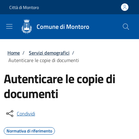
Salta al contenuto principale
Skip to footer content
Città di Montoro
Comune di Montoro
Briciole di pane
Home
/
Servizi demografici
/
Autenticare le copie di documenti
Autenticare le copie di
documenti
Condividi
Normativa di riferimento