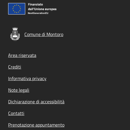
Comune di Montoro
Footer menu
Area riservata
Crediti
Informativa privacy
Note legali
Dichiarazione di accessibilità
Contatti
Prenotazione appuntamento