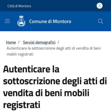
Salta al contenuto principale
Skip to footer content
Città di Montoro
Comune di Montoro
Briciole di pane
Home
/
Servizi demografici
/
Autenticare la sottoscrizione degli atti di vendita di beni
mobili registrati
Autenticare la
sottoscrizione degli atti di
vendita di beni mobili
registrati