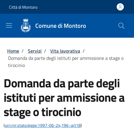
Salta al contenuto principale
Skip to footer content
Città di Montoro
Comune di Montoro
Briciole di pane
Home
/
Servizi
/
Vita lavorativa
/
Domanda da parte degli istituti per ammissione a stage o
tirocinio
Domanda da parte degli
istituti per ammissione a
stage o tirocinio
(
urn:nir:stato:legge:1997-06-24;196~art18
)