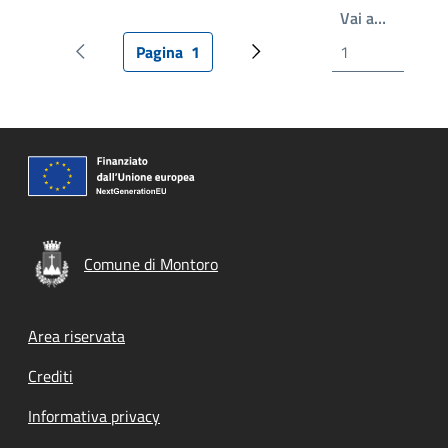
Write th
Vai a…
Pagina
1
Pagina precedente
Pagina attuale
Prossima pagina
Comune di Montoro
Footer menu
Area riservata
Crediti
Informativa privacy