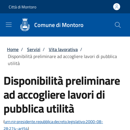
Salta al contenuto principale
Skip to footer content
Città di Montoro
Comune di Montoro
Briciole di pane
Home
/
Servizi
/
Vita lavorativa
/
Disponibilità preliminare ad accogliere lavori di pubblica
utilità
Disponibilità preliminare
ad accogliere lavori di
pubblica utilità
(
urn:nir:presidente.repubblica:decreto.legislativo:2000-08-
28;274~art54
)