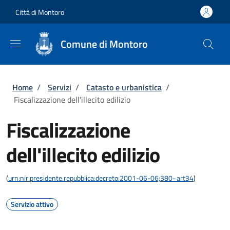
Salta al contenuto principale
Skip to footer content
Città di Montoro
Comune di Montoro
Briciole di pane
Home
/
Servizi
/
Catasto e urbanistica
/
Fiscalizzazione dell'illecito edilizio
Fiscalizzazione
dell'illecito edilizio
(
urn:nir:presidente.repubblica:decreto:2001-06-06;380~art34
)
Servizio attivo