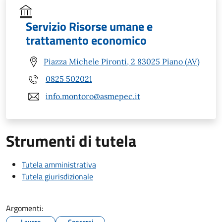
Servizio Risorse umane e
trattamento economico
Piazza Michele Pironti, 2 83025 Piano (AV)
0825 502021
info.montoro@asmepec.it
Strumenti di tutela
Tutela amministrativa
Tutela giurisdizionale
Argomenti:
Lavoro
Concorsi