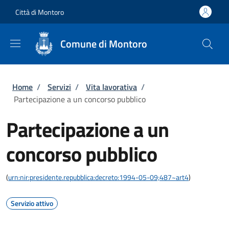
Salta al contenuto principale
Skip to footer content
Città di Montoro
Comune di Montoro
Briciole di pane
Home
/
Servizi
/
Vita lavorativa
/
Partecipazione a un concorso pubblico
Partecipazione a un
concorso pubblico
(
urn:nir:presidente.repubblica:decreto:1994-05-09;487~art4
)
Servizio attivo