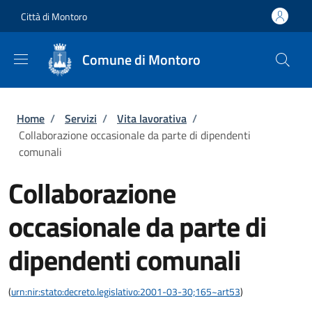
Salta al contenuto principale
Skip to footer content
Città di Montoro
Comune di Montoro
Briciole di pane
Home
/
Servizi
/
Vita lavorativa
/
Collaborazione occasionale da parte di dipendenti
comunali
Collaborazione
occasionale da parte di
dipendenti comunali
(
urn:nir:stato:decreto.legislativo:2001-03-30;165~art53
)