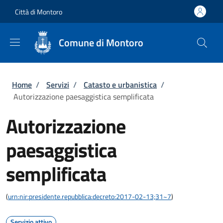
Salta al contenuto principale
Skip to footer content
Città di Montoro
Comune di Montoro
Briciole di pane
Home
/
Servizi
/
Catasto e urbanistica
/
Autorizzazione paesaggistica semplificata
Autorizzazione
paesaggistica
semplificata
(
urn:nir:presidente.repubblica:decreto:2017-02-13;31~7
)
Servizio attivo