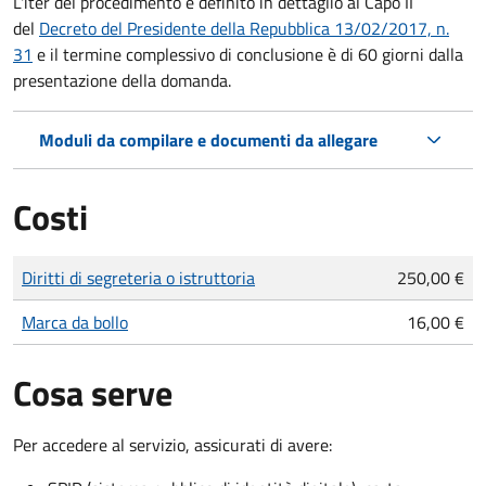
L'iter del procedimento è definito in dettaglio al Capo II
del
Decreto del Presidente della Repubblica 13/02/2017, n.
31
e il termine complessivo di conclusione è di 60 giorni dalla
presentazione della domanda.
Moduli da compilare e documenti da allegare
Costi
Tipo di pagamento
Importo
Diritti di segreteria o istruttoria
250,00 €
Marca da bollo
16,00 €
Cosa serve
Per accedere al servizio, assicurati di avere: