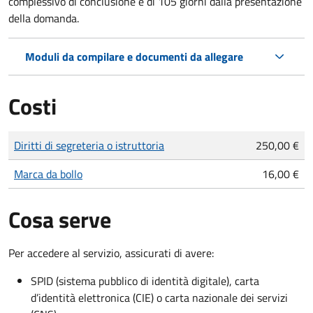
complessivo di conclusione è di 105 giorni dalla presentazione
della domanda.
Moduli da compilare e documenti da allegare
Costi
Tipo di pagamento
Importo
Diritti di segreteria o istruttoria
250,00 €
Marca da bollo
16,00 €
Cosa serve
Per accedere al servizio, assicurati di avere:
SPID (sistema pubblico di identità digitale), carta
d’identità elettronica (CIE) o carta nazionale dei servizi