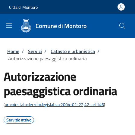
Salta al contenuto principale
Skip to footer content
Città di Montoro
Comune di Montoro
Briciole di pane
Home
/
Servizi
/
Catasto e urbanistica
/
Autorizzazione paesaggistica ordinaria
Autorizzazione
paesaggistica ordinaria
(
urn:nir:stato:decreto.legislativo:2004-01-22;42~art146
)
Servizio attivo