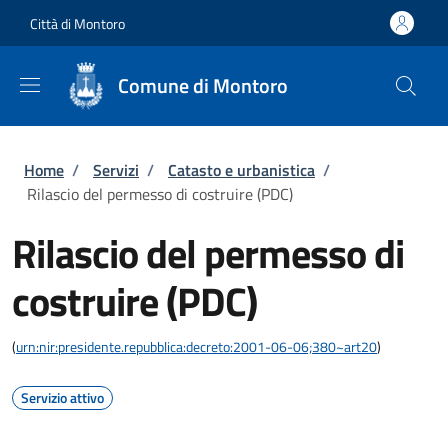
Salta al contenuto principale
Skip to footer content
Città di Montoro
Comune di Montoro
Briciole di pane
Home
/
Servizi
/
Catasto e urbanistica
/
Rilascio del permesso di costruire (PDC)
Rilascio del permesso di
costruire (PDC)
(
urn:nir:presidente.repubblica:decreto:2001-06-06;380~art20
)
Servizio attivo