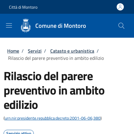
Salta al contenuto principale
Skip to footer content
Città di Montoro
Comune di Montoro
Briciole di pane
Home
/
Servizi
/
Catasto e urbanistica
/
Rilascio del parere preventivo in ambito edilizio
Rilascio del parere
preventivo in ambito
edilizio
(
urn:nir:presidente.repubblica:decreto:2001-06-06;380
)
Servizio attivo