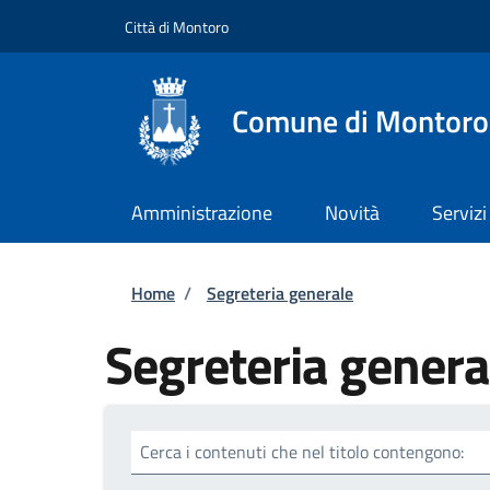
Salta al contenuto principale
Skip to footer content
Città di Montoro
Comune di Montoro
Amministrazione
Novità
Servizi
Briciole di pane
Home
/
Segreteria generale
Segreteria genera
Cerca i contenuti che nel titolo contengono: