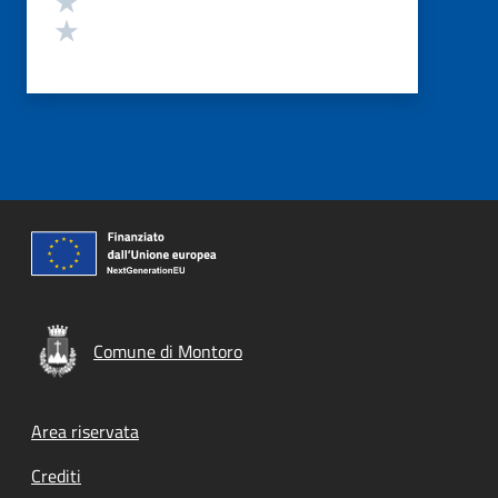
Valuta 1 stelle su 5
Comune di Montoro
Footer menu
Area riservata
Crediti