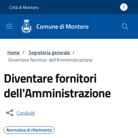
Salta al contenuto principale
Skip to footer content
Città di Montoro
Comune di Montoro
Briciole di pane
Home
/
Segreteria generale
/
Diventare fornitori dell'Amministrazione
Diventare fornitori
dell'Amministrazione
Condividi
Normativa di riferimento