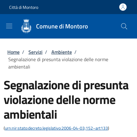
Salta al contenuto principale
Skip to footer content
Città di Montoro
Comune di Montoro
Briciole di pane
Home
/
Servizi
/
Ambiente
/
Segnalazione di presunta violazione delle norme
ambientali
Segnalazione di presunta
violazione delle norme
ambientali
(
urn:nir:stato:decreto.legislativo:2006-04-03;152~art133
)