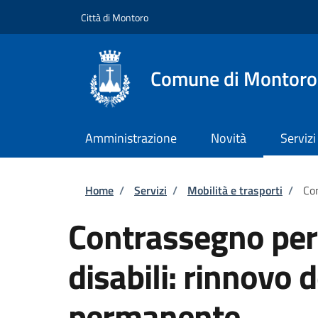
Salta al contenuto principale
Skip to footer content
Città di Montoro
Comune di Montoro
Amministrazione
Novità
Servizi
Briciole di pane
Home
/
Servizi
/
Mobilità e trasporti
/
Con
Contrassegno per v
disabili: rinnovo
permanente