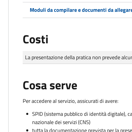
Moduli da compilare e documenti da allegar
Costi
Tipo di pagamento
Importo
La presentazione della pratica non prevede al
Cosa serve
Per accedere al servizio, assicurati di avere:
SPID (sistema pubblico di identità digitale), ca
nazionale dei servizi (CNS)
tutta la documentazione prevista per la prese