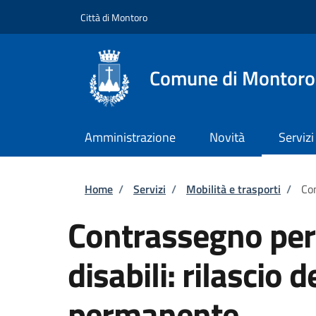
Salta al contenuto principale
Skip to footer content
Città di Montoro
Comune di Montoro
Amministrazione
Novità
Servizi
Briciole di pane
Home
/
Servizi
/
Mobilità e trasporti
/
Con
Contrassegno per v
disabili: rilascio
permanente