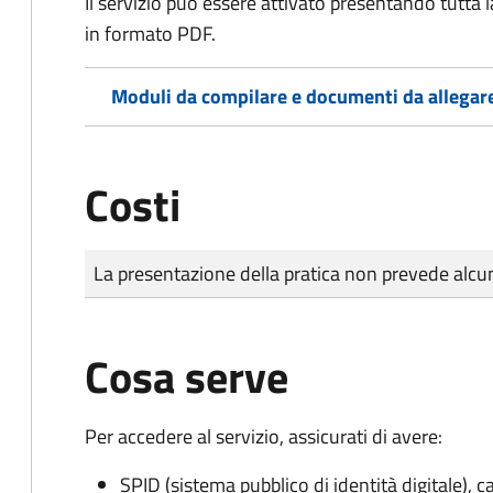
Il servizio può essere attivato presentando tutta
in formato PDF.
Moduli da compilare e documenti da allegar
Costi
Tipo di pagamento
Importo
La presentazione della pratica non prevede al
Cosa serve
Per accedere al servizio, assicurati di avere:
SPID (sistema pubblico di identità digitale), ca