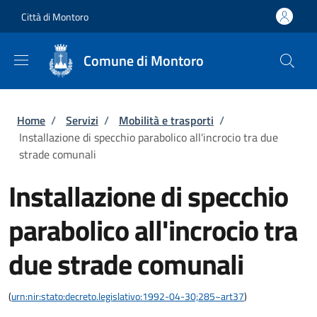
Salta al contenuto principale
Skip to footer content
Città di Montoro
Comune di Montoro
Briciole di pane
Home
/
Servizi
/
Mobilità e trasporti
/
Installazione di specchio parabolico all'incrocio tra due
strade comunali
Installazione di specchio
parabolico all'incrocio tra
due strade comunali
(
urn:nir:stato:decreto.legislativo:1992-04-30;285~art37
)