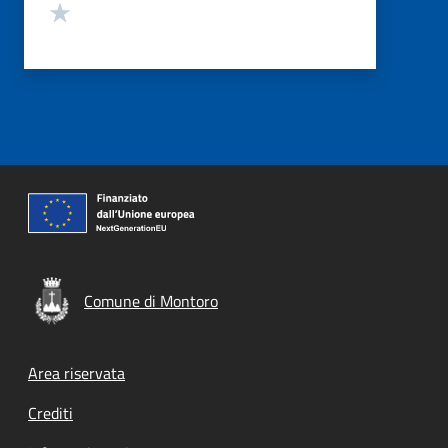
Valuta 1 stelle su 5
Comune di Montoro
Footer menu
Area riservata
Crediti