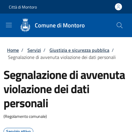
Salta al contenuto principale
Skip to footer content
Città di Montoro
Comune di Montoro
Briciole di pane
Home
/
Servizi
/
Giustizia e sicurezza pubblica
/
Segnalazione di avvenuta violazione dei dati personali
Segnalazione di avvenuta
violazione dei dati
personali
(Regolamento comunale)
Servizio attivo