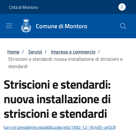
Salta al contenuto principale
Skip to footer content
Città di Montoro
Comune di Montoro
Briciole di pane
Home
/
Servizi
/
Imprese e commercio
/
Striscioni e stendardi: nuova installazione di striscioni e
stendardi
Striscioni e stendardi:
nuova installazione di
striscioni e stendardi
(
urn:nir:presidente.repubblica:decreto:1992-12-16;495~art53
)