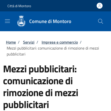
Salta al contenuto principale
Skip to footer content
Città di Montoro
Comune di Montoro
Briciole di pane
Home
/
Servizi
/
Imprese e commercio
/
Mezzi pubblicitari: comunicazione di rimozione di mezzi
pubblicitari
Mezzi pubblicitari:
comunicazione di
rimozione di mezzi
pubblicitari