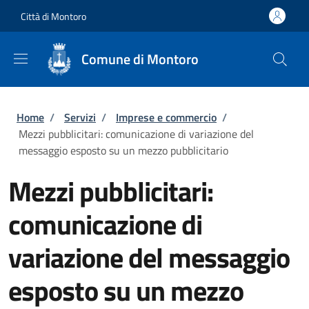
Salta al contenuto principale
Skip to footer content
Città di Montoro
Comune di Montoro
Briciole di pane
Home
/
Servizi
/
Imprese e commercio
/
Mezzi pubblicitari: comunicazione di variazione del
messaggio esposto su un mezzo pubblicitario
Mezzi pubblicitari:
comunicazione di
variazione del messaggio
esposto su un mezzo