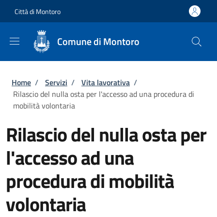
Salta al contenuto principale
Skip to footer content
Città di Montoro
Comune di Montoro
Briciole di pane
Home
/
Servizi
/
Vita lavorativa
/
Rilascio del nulla osta per l'accesso ad una procedura di
mobilità volontaria
Rilascio del nulla osta per
l'accesso ad una
procedura di mobilità
volontaria