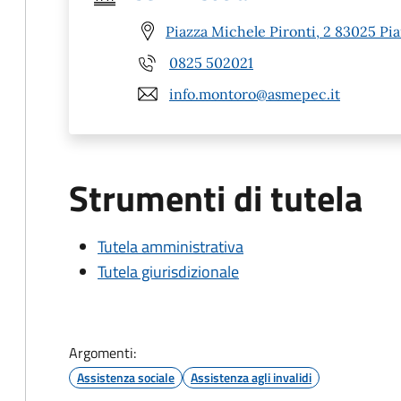
Piazza Michele Pironti, 2 83025 Pia
0825 502021
info.montoro@asmepec.it
Strumenti di tutela
Tutela amministrativa
Tutela giurisdizionale
Argomenti:
Assistenza sociale
Assistenza agli invalidi