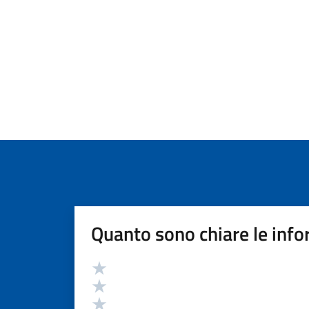
Quanto sono chiare le info
Valutazione
Valuta 5 stelle su 5
Valuta 4 stelle su 5
Valuta 3 stelle su 5