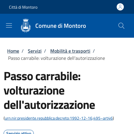
Salta al contenuto principale
Skip to footer content
Città di Montoro
Comune di Montoro
Briciole di pane
Home
/
Servizi
/
Mobilità e trasporti
/
Passo carrabile: volturazione dell'autorizzazione
Passo carrabile:
volturazione
dell'autorizzazione
(
urn:nir:presidente.repubblica:decreto:1992-12-16;495~art46
)
Servizio attivo