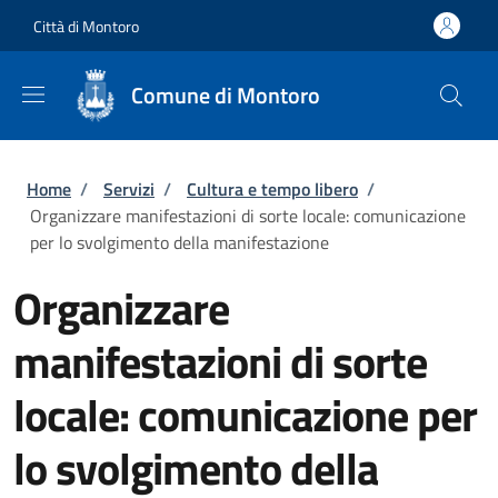
Salta al contenuto principale
Skip to footer content
Città di Montoro
Comune di Montoro
Briciole di pane
Home
/
Servizi
/
Cultura e tempo libero
/
Organizzare manifestazioni di sorte locale: comunicazione
per lo svolgimento della manifestazione
Organizzare
manifestazioni di sorte
locale: comunicazione per
lo svolgimento della