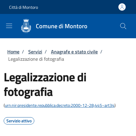
Salta al contenuto principale
Skip to footer content
Città di Montoro
Comune di Montoro
Briciole di pane
Home
/
Servizi
/
Anagrafe e stato civile
/
Legalizzazione di fotografia
Legalizzazione di
fotografia
(
urn:nir:presidente.repubblica:decreto:2000-12-28;445~art34
)
Servizio attivo