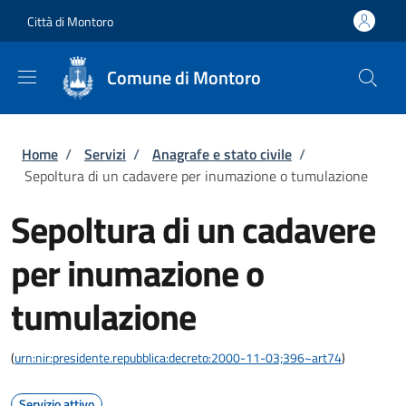
Salta al contenuto principale
Skip to footer content
Città di Montoro
Comune di Montoro
Briciole di pane
Home
/
Servizi
/
Anagrafe e stato civile
/
Sepoltura di un cadavere per inumazione o tumulazione
Sepoltura di un cadavere
per inumazione o
tumulazione
(
urn:nir:presidente.repubblica:decreto:2000-11-03;396~art74
)
Servizio attivo