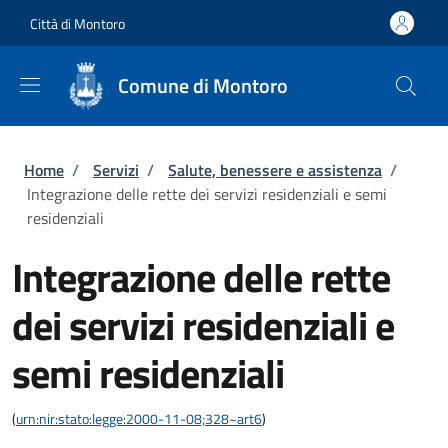
Salta al contenuto principale
Skip to footer content
Città di Montoro
Comune di Montoro
Briciole di pane
Home
/
Servizi
/
Salute, benessere e assistenza
/
Integrazione delle rette dei servizi residenziali e semi
residenziali
Integrazione delle rette
dei servizi residenziali e
semi residenziali
(
urn:nir:stato:legge:2000-11-08;328~art6
)