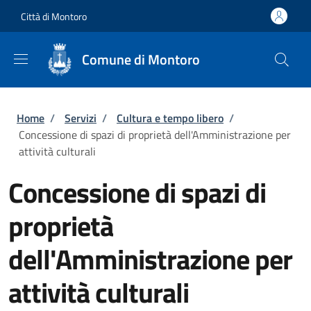
Salta al contenuto principale
Skip to footer content
Città di Montoro
Comune di Montoro
Briciole di pane
Home
/
Servizi
/
Cultura e tempo libero
/
Concessione di spazi di proprietà dell'Amministrazione per
attività culturali
Concessione di spazi di
proprietà
dell'Amministrazione per
attività culturali