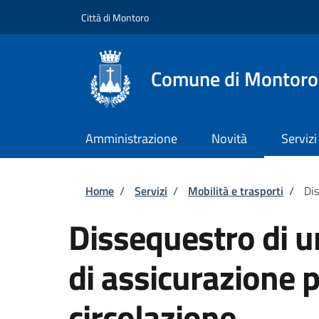
Salta al contenuto principale
Skip to footer content
Città di Montoro
Comune di Montoro
Amministrazione
Novità
Servizi
Briciole di pane
Home
/
Servizi
/
Mobilità e trasporti
/
Dis
Dissequestro di u
di assicurazione p
circolazione