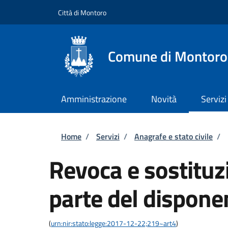
Salta al contenuto principale
Skip to footer content
Città di Montoro
Comune di Montoro
Amministrazione
Novità
Servizi
Briciole di pane
Home
/
Servizi
/
Anagrafe e stato civile
/
Revoca e sostituzi
parte del dispone
(
urn:nir:stato:legge:2017-12-22;219~art4
)