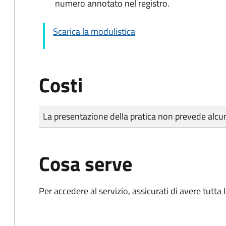
numero annotato nel registro.
Scarica la modulistica
Costi
Tipo di pagamento
Importo
La presentazione della pratica non prevede al
Cosa serve
Per accedere al servizio, assicurati di avere tutt