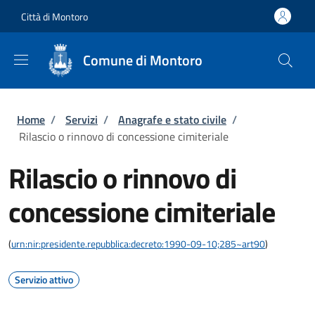
Salta al contenuto principale
Skip to footer content
Città di Montoro
Comune di Montoro
Briciole di pane
Home
/
Servizi
/
Anagrafe e stato civile
/
Rilascio o rinnovo di concessione cimiteriale
Rilascio o rinnovo di
concessione cimiteriale
(
urn:nir:presidente.repubblica:decreto:1990-09-10;285~art90
)
Servizio attivo