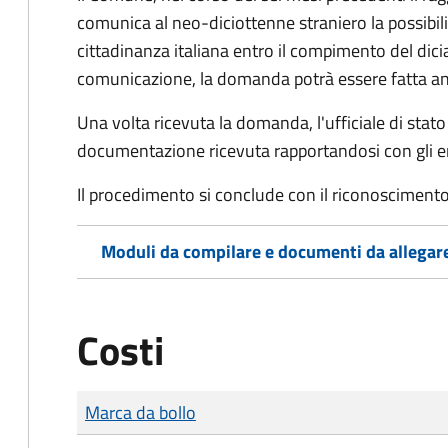
comunica al neo-diciottenne straniero la possibilit
cittadinanza italiana entro il compimento del di
comunicazione, la domanda potrà essere fatta an
Una volta ricevuta la domanda, l'ufficiale di stato c
documentazione ricevuta rapportandosi con gli en
Il procedimento si conclude con il riconoscimento 
Moduli da compilare e documenti da allegar
Costi
Tipo di pagamento
Importo
Marca da bollo