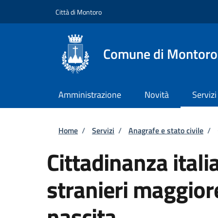
Salta al contenuto principale
Skip to footer content
Città di Montoro
Comune di Montoro
Amministrazione
Novità
Servizi
Briciole di pane
Home
/
Servizi
/
Anagrafe e stato civile
/
Cittadinanza itali
stranieri maggiore
nascita