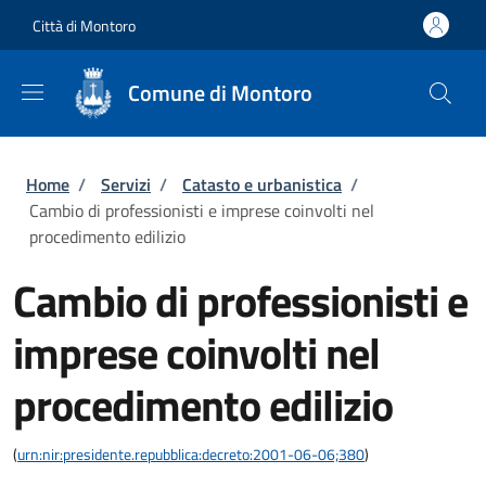
Salta al contenuto principale
Skip to footer content
Città di Montoro
Comune di Montoro
Briciole di pane
Home
/
Servizi
/
Catasto e urbanistica
/
Cambio di professionisti e imprese coinvolti nel
procedimento edilizio
Cambio di professionisti e
imprese coinvolti nel
procedimento edilizio
(
urn:nir:presidente.repubblica:decreto:2001-06-06;380
)