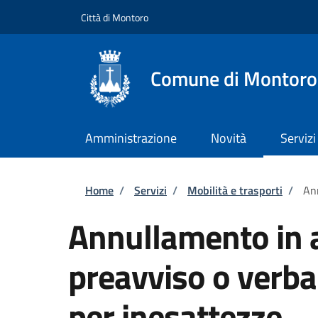
Salta al contenuto principale
Skip to footer content
Città di Montoro
Comune di Montoro
Amministrazione
Novità
Servizi
Briciole di pane
Home
/
Servizi
/
Mobilità e trasporti
/
Ann
Annullamento in a
preavviso o verba
per inesattezze