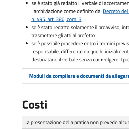
se è stato già redatto il verbale di accertament
l'archiviazione come definito dal
Decreto del
n. 495, art. 386, com. 3
.
se è stato redatto solamente il preavviso, in
trasmettere gli atti al prefetto
se è possibile procedere entro i termini previst
responsabile, differente da quello inizialmente
destinatario il verbale senza coinvolgere il pr
Moduli da compilare e documenti da allegar
Costi
Tipo di pagamento
Importo
La presentazione della pratica non prevede al