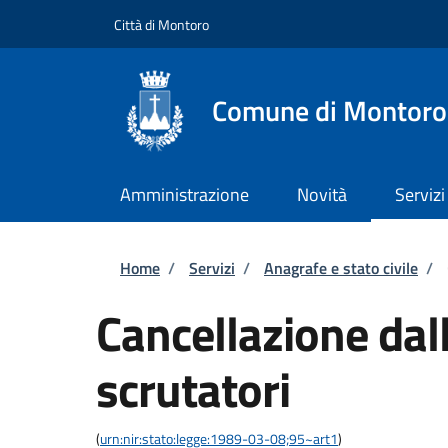
Salta al contenuto principale
Skip to footer content
Città di Montoro
Comune di Montoro
Amministrazione
Novità
Servizi
Briciole di pane
Home
/
Servizi
/
Anagrafe e stato civile
/
Cancellazione dall
scrutatori
(
urn:nir:stato:legge:1989-03-08;95~art1
)