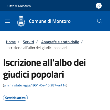
Salta al contenuto principale
Skip to footer content
Città di Montoro
Comune di Montoro
Briciole di pane
Home
/
Servizi
/
Anagrafe e stato civile
/
Iscrizione all'albo dei giudici popolari
Iscrizione all'albo dei
giudici popolari
(
urn:nir:stato:legge:1951-04-10;287~art14
)
Servizio attivo