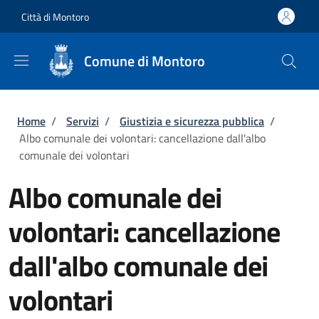
Salta al contenuto principale
Skip to footer content
Città di Montoro
Comune di Montoro
Briciole di pane
Home
/
Servizi
/
Giustizia e sicurezza pubblica
/
Albo comunale dei volontari: cancellazione dall'albo
comunale dei volontari
Albo comunale dei
volontari: cancellazione
dall'albo comunale dei
volontari