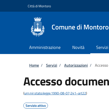
Salta al contenuto principale
Skip to footer content
Città di Montoro
Comune di Montoro
Amministrazione
Novità
Servizi
Briciole di pane
Home
/
Servizi
/
Autorizzazioni
/
Accesso
Accesso documen
(
urn:nir:stato:legge:1990-08-07;241~art22
)
Servizio attivo