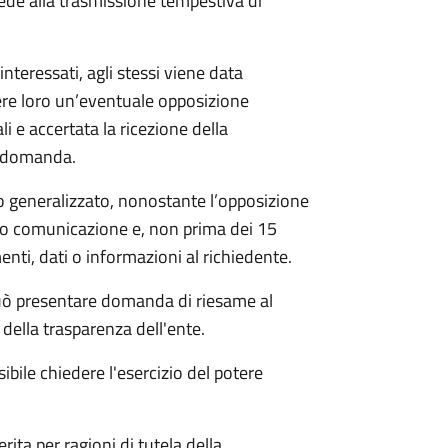
ede alla trasmissione tempestiva di
nteressati, agli stessi viene data
ere loro un’eventuale opposizione
li e accertata la ricezione della
a domanda.
 generalizzato, nonostante l’opposizione
oro comunicazione e, non prima dei 15
nti, dati o informazioni al richiedente.
e può presentare domanda di riesame al
della trasparenza dell'ente.
ibile chiedere l'esercizio del potere
rita per ragioni di tutela della