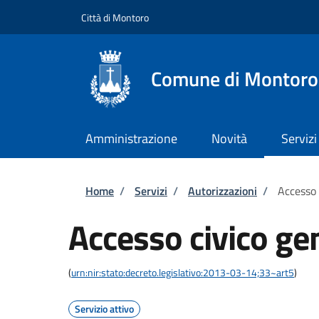
Salta al contenuto principale
Skip to footer content
Città di Montoro
Comune di Montoro
Amministrazione
Novità
Servizi
Briciole di pane
Home
/
Servizi
/
Autorizzazioni
/
Accesso 
Accesso civico ge
(
urn:nir:stato:decreto.legislativo:2013-03-14;33~art5
)
Servizio attivo