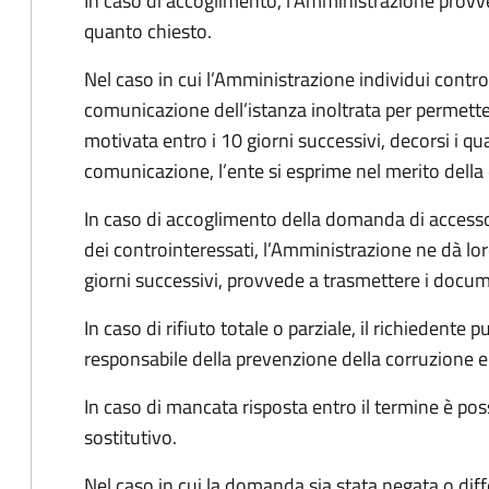
In caso di accoglimento, l’Amministrazione provv
quanto chiesto.
Nel caso in cui l’Amministrazione individui controi
comunicazione dell’istanza inoltrata per permett
motivata entro i 10 giorni successivi, decorsi i qua
comunicazione, l’ente si esprime nel merito dell
In caso di accoglimento della domanda di accesso
dei controinteressati, l’Amministrazione ne dà l
giorni successivi, provvede a trasmettere i docume
In caso di rifiuto totale o parziale, il richiedent
responsabile della prevenzione della corruzione e 
In caso di mancata risposta entro il termine è poss
sostitutivo.
Nel caso in cui la domanda sia stata negata o diffe