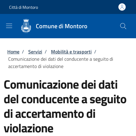
Salta al contenuto principale
Skip to footer content
Città di Montoro
Comune di Montoro
Briciole di pane
Home
/
Servizi
/
Mobilità e trasporti
/
Comunicazione dei dati del conducente a seguito di
accertamento di violazione
Comunicazione dei dati
del conducente a seguito
di accertamento di
violazione