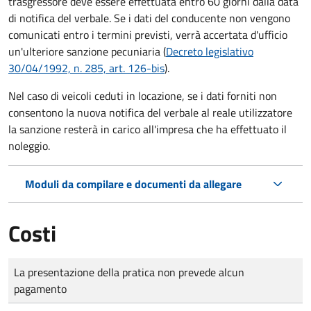
trasgressore deve essere effettuata entro 60 giorni dalla data
di notifica del verbale.
Se i dati del conducente non vengono
comunicati entro i termini previsti, verrà accertata d'ufficio
un'ulteriore sanzione pecuniaria (
Decreto legislativo
30/04/1992, n. 285, art. 126-bis
).
Nel caso di veicoli ceduti in locazione, se i dati forniti non
consentono la nuova notifica del verbale al reale utilizzatore
la sanzione resterà in carico all'impresa che ha effettuato il
noleggio.
Moduli da compilare e documenti da allegare
Costi
Tipo di pagamento
Importo
La presentazione della pratica non prevede alcun
pagamento