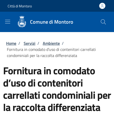
Salta al contenuto principale
Skip to footer content
Città di Montoro
Comune di Montoro
Briciole di pane
Home
/
Servizi
/
Ambiente
/
Fornitura in comodato d’uso di contenitori carrellati
condominiali per la raccolta differenziata
Fornitura in comodato
d’uso di contenitori
carrellati condominiali per
la raccolta differenziata