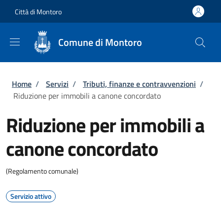
Salta al contenuto principale
Skip to footer content
Città di Montoro
Comune di Montoro
Briciole di pane
Home
/
Servizi
/
Tributi, finanze e contravvenzioni
/
Riduzione per immobili a canone concordato
Riduzione per immobili a
canone concordato
(Regolamento comunale)
Servizio attivo