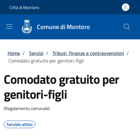
Salta al contenuto principale
Skip to footer content
Città di Montoro
Comune di Montoro
Briciole di pane
Home
/
Servizi
/
Tributi, finanze e contravvenzioni
/
Comodato gratuito per genitori-figli
Comodato gratuito per
genitori-figli
(Regolamento comunale)
Servizio attivo